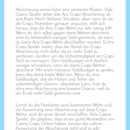
Absicherung immer führt eine versteckte Kosten. Viele
Casino Spieler sehen das Any Craps Absicherung als
eine Kann Nicht Verlieren Situation, aber wenn du dir
die Craps Statistiken genauer anguckst, stellt sich
heraus, dass die Any Craps Wette nur sehr wenig hilft.
Wenn du dich selbst gegen deine Wetten absicherst,
wirst du letztendlich weniger Geld gewinnen, als wenn
du keine Any Craps Wette abschließen würdest. Echte
Craps Spieler wissen, dass der Vorteil der Craps
Absicherung nicht dafür da ist, mehr Geld zu
verdienen, sondern um die Unbeständigkeit am Craps
Tisch zu verringern. Dein Geldbudget wird deutlich
weniger schwanken, wenn du deine Craps Wetten
absicherst. Mit einem kleineren Geldbudget zu spielen,
kann also deine beste Wahl sein. Wenn du eine
Geldbudget, das die Höhen und Tiefen der
unbeständigen Gewinn, überstehen kann, hast du
ohne eine Absicherung eine bessere Chance, weil du
am Ende mehr Geld gewinnen wirst.
Lernst du die Feinheiten einer bestimmten Wette und
die Auswirkung einer Absicherung auf diese Craps
Wette, wird dir einen Vorteil verschaffen. Viele Casino
Spieler, die glauben, dass sie ein gutes Verständnis von
Casino Craps Online haben, kennen die wahren
Auswirkung der Absicherung nicht und es gibt