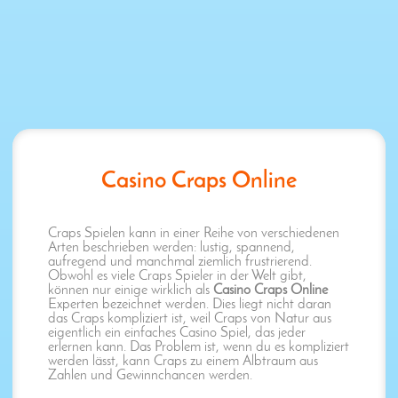
Casino Craps Online
Craps Spielen kann in einer Reihe von verschiedenen
Arten beschrieben werden: lustig, spannend,
aufregend und manchmal ziemlich frustrierend.
Obwohl es viele Craps Spieler in der Welt gibt,
können nur einige wirklich als
Casino Craps Online
Experten bezeichnet werden. Dies liegt nicht daran
das Craps kompliziert ist, weil Craps von Natur aus
eigentlich ein einfaches Casino Spiel, das jeder
erlernen kann. Das Problem ist, wenn du es kompliziert
werden lässt, kann Craps zu einem Albtraum aus
Zahlen und Gewinnchancen werden.