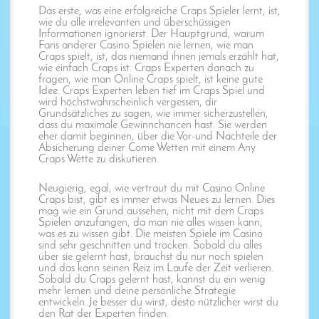
Das erste, was eine erfolgreiche Craps Spieler lernt, ist,
wie du alle irrelevanten und überschüssigen
Informationen ignorierst. Der Hauptgrund, warum
Fans anderer Casino Spielen nie lernen, wie man
Craps spielt, ist, das niemand ihnen jemals erzählt hat,
wie einfach Craps ist. Craps Experten danach zu
fragen, wie man Online Craps spielt, ist keine gute
Idee. Craps Experten leben tief im Craps Spiel und
wird höchstwahrscheinlich vergessen, dir
Grundsätzliches zu sagen, wie immer sicherzustellen,
dass du maximale Gewinnchancen hast. Sie werden
eher damit beginnen, über die Vor-und Nachteile der
Absicherung deiner Come Wetten mit einem Any
Craps Wette zu diskutieren.
Neugierig, egal, wie vertraut du mit Casino Online
Craps bist, gibt es immer etwas Neues zu lernen. Dies
mag wie ein Grund aussehen, nicht mit dem Craps
Spielen anzufangen, da man nie alles wissen kann,
was es zu wissen gibt. Die meisten Spiele im Casino
sind sehr geschnitten und trocken. Sobald du alles
über sie gelernt hast, brauchst du nur noch spielen
und das kann seinen Reiz im Laufe der Zeit verlieren.
Sobald du Craps gelernt hast, kannst du ein wenig
mehr lernen und deine persönliche Strategie
entwickeln. Je besser du wirst, desto nützlicher wirst du
den Rat der Experten finden.